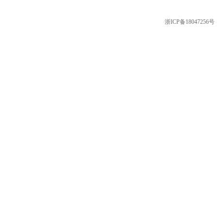
浙ICP备18047256号