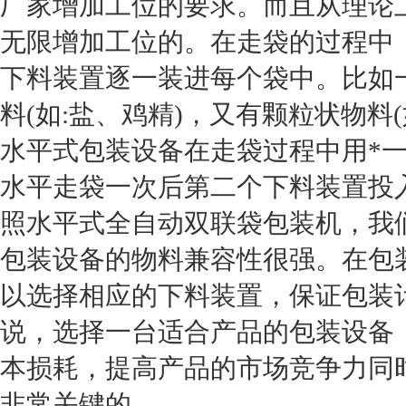
厂家增加工位的要求。而且从理论
无限增加工位的。在走袋的过程中
下料装置逐一装进每个袋中。比如
料(如:盐、鸡精)，又有颗粒状物料
水平式包装设备在走袋过程中用*
水平走袋一次后第二个下料装置投
照水平式全自动双联袋包装机，我
包装设备的物料兼容性很强。在包
以选择相应的下料装置，保证包装
说，选择一台适合产品的包装设备
本损耗，提高产品的市场竞争力同
非常关键的。