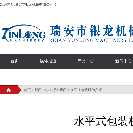
欢迎来到瑞安市银龙机械有限公司！
首页
媒体报道
产品中心
新闻中心
热门搜索关键词：
首页
全自动压痕清废机
»
新闻中心
»
行业新闻
智能天地盖成型机
»
水平式包装机的介绍
高速天地盒机
全自动
水平式包装